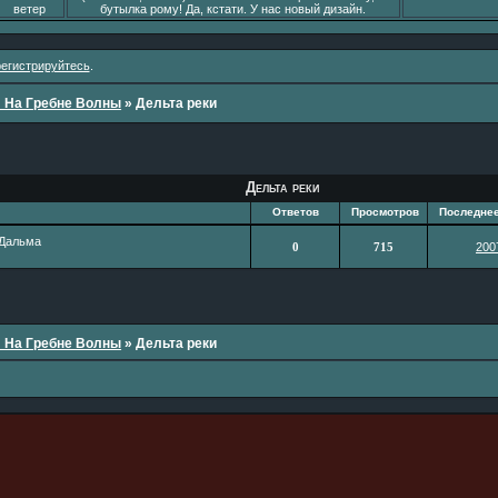
ветер
бутылка рому! Да, кстати. У нас новый дизайн.
регистрируйтесь
.
: На Гребне Волны
»
Дельта реки
Дельта реки
Ответов
Просмотров
Последне
 Дальма
0
715
200
: На Гребне Волны
»
Дельта реки