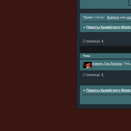
Привет, Гость!
Войдите
или
за
»
Пираты Карибского Моря
Страница:
1
Тема
Хижина Тиа Дальмы
Тиа
Страница:
1
»
Пираты Карибского Моря