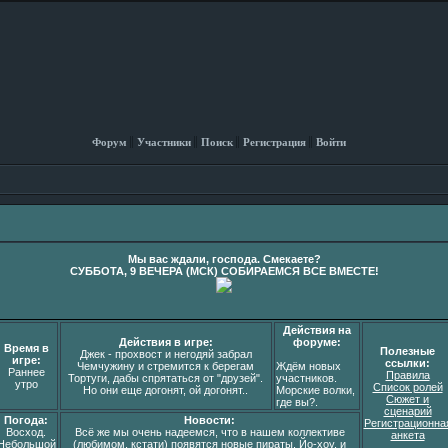
Форум
Участники
Поиск
Регистрация
Войти
Мы вас ждали, господа. Смекаете?
СУББОТА, 9 ВЕЧЕРА (МСК) СОБИРАЕМСЯ ВСЕ ВМЕСТЕ!
Действия на
Действия в игре:
форуме:
Время в
Полезные
Джек - прохвост и негодяй забрал
игре:
ссылки:
Чемчужину и стремится к берегам
Ждём новых
Раннее
Правила
Тортуги, дабы спрятаться от "друзей".
участников.
утро
Список ролей
Но они еще догонят, ой догонят..
Морские волки,
Сюжет и
где вы?.
сценарий
Погода:
Новости:
Регистрационна
Восход.
Всё же мы очень надеемся, что в нашем коллективе
анкета
Небольшой
(любимом, кстати) появятся новые пираты. Йо-хоу, и