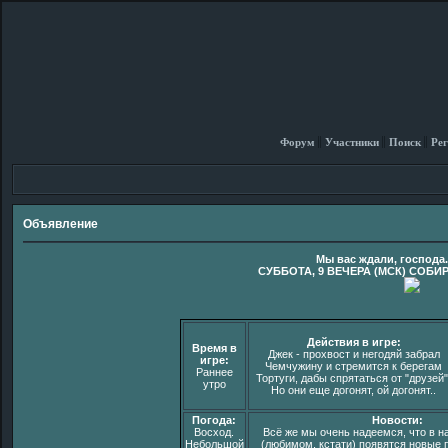
Форум
Участники
Поиск
Рег
Объявление
Мы вас ждали, господа
СУББОТА, 9 ВЕЧЕРА (МСК) СОБИ
Действия в игре:
Время в
Джек - прохвост и негодяй забрал
игре:
Чемчужину и стремится к берегам
Раннее
Тортуги, дабы спрятаться от "друзей"
утро
Но они еще догонят, ой догонят..
Погода:
Новости:
Восход.
Всё же мы очень надеемся, что в 
Небольшой
(любимом, кстати) появятся новые п