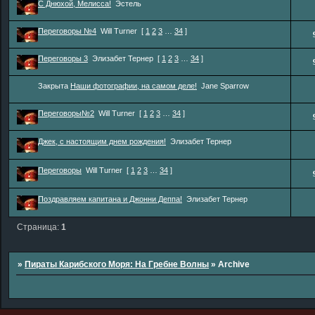
С Днюхой, Мелисса!
Эстель
Переговоры №4
Will Turner
[
1
2
3
…
34
]
Переговоры 3
Элизабет Тернер
[
1
2
3
…
34
]
Закрыта
Наши фотографии, на самом деле!
Jane Sparrow
Переговоры№2
Will Turner
[
1
2
3
…
34
]
Джек, с настоящим днем рождения!
Элизабет Тернер
Переговоры
Will Turner
[
1
2
3
…
34
]
Поздравляем капитана и Джонни Деппа!
Элизабет Тернер
Страница:
1
»
Пираты Карибского Моря: На Гребне Волны
»
Archive