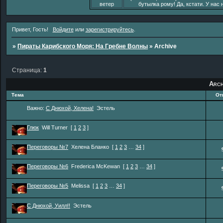
ветер
бутылка рому! Да, кстати. У нас 
Привет, Гость!
Войдите
или
зарегистрируйтесь
.
»
Пираты Карибского Моря: На Гребне Волны
»
Archive
Страница:
1
Arch
Тема
От
Важно:
С Днюхой, Хелена!
Эстель
Глюк
Will Turner
[
1
2
3
]
Переговоры №7
Хелена Бланко
[
1
2
3
…
34
]
Переговоры №6
Frederica McKewan
[
1
2
3
…
34
]
Переговоры №5
Melissa
[
1
2
3
…
34
]
С Днюхой, Уилл!!
Эстель