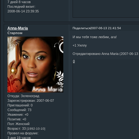
7 дней 8 часов
Последний визит:
2008-06-14 23:39:35
Anna-Maria
Поделиться
2007-06-13 21:41:54
Старпом
И мы тебя тоже любим, ага!
+1 Уиллу
Отредактировано Anna Maria (2007-06-13 
0
Откуда:
Зеленоград
Зарегистрирован
: 2007-06-07
Приглашений:
0
Сообщений:
73
Уважение:
+0
Позитив:
+0
Пол:
Женский
Возраст:
33
[1992-10-10]
Провел на форуме:
3 дня 19 часов