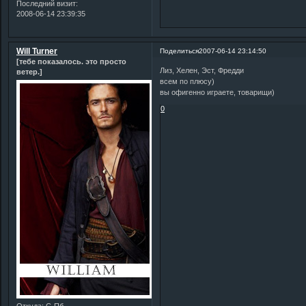
Последний визит:
2008-06-14 23:39:35
Will Turner
Поделиться
2007-06-14 23:14:50
[тебе показалось. это просто
Лиз, Хелен, Эст, Фредди
ветер.]
всем по плюсу)
вы офигенно играете, товарищи)
0
Откуда:
С-Пб