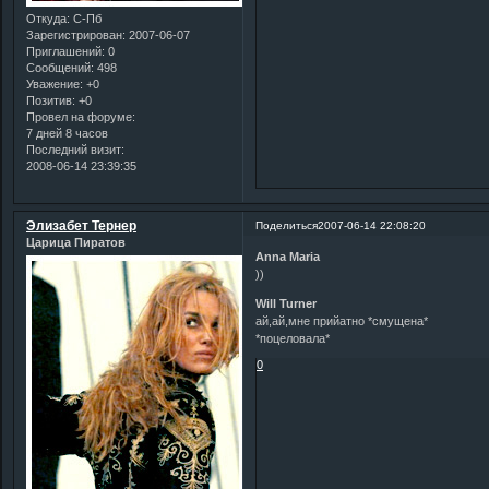
Откуда:
С-Пб
Зарегистрирован
: 2007-06-07
Приглашений:
0
Сообщений:
498
Уважение:
+0
Позитив:
+0
Провел на форуме:
7 дней 8 часов
Последний визит:
2008-06-14 23:39:35
Элизабет Тернер
Поделиться
2007-06-14 22:08:20
Царица Пиратов
Anna Maria
))
Will Turner
ай,ай,мне прийатно *смущена*
*поцеловала*
0