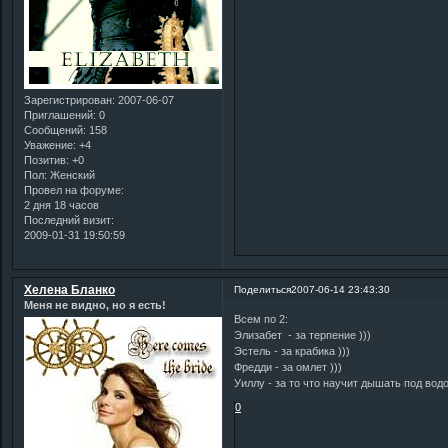
Зарегистрирован
: 2007-06-07
Приглашений:
0
Сообщений:
158
Уважение:
+4
Позитив:
+0
Пол:
Женский
Провел на форуме:
2 дня 18 часов
Последний визит:
2009-01-31 19:50:59
Хелена Бланко
Поделиться
2007-06-14 23:43:30
Меня не видно, но я есть!
Всем по 2:
Элизабет - за терпение )))
Эстель - за крабика )))
Фредди - за омлет )))
Уиллу - за то что научит дышать под водо
0