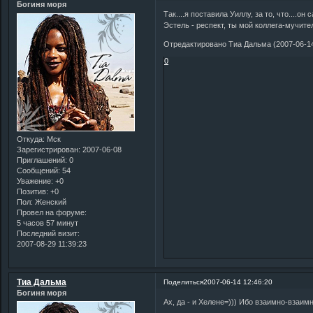
Богиня моря
Так....я поставила Уиллу, за то, что....он са
Эстель - респект, ты мой коллега-мучит
Отредактировано Тиа Дальма (2007-06-14
0
Откуда:
Мск
Зарегистрирован
: 2007-06-08
Приглашений:
0
Сообщений:
54
Уважение:
+0
Позитив:
+0
Пол:
Женский
Провел на форуме:
5 часов 57 минут
Последний визит:
2007-08-29 11:39:23
Тиа Дальма
Поделиться
2007-06-14 12:46:20
Богиня моря
Ах, да - и Хелене=))) Ибо взаимно-взаим