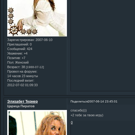
Зарегистрирован
: 2007-06-10
Приглашений:
0
Сообщений:
424
Уважение:
+4
Позитив:
+7
Пол:
Женский
Возраст:
38
[1988-07-12]
Провел на форуме:
14 часов 23 минуты
Последний визит:
2012-07-02 01:09:33
Элизабет Тернер
Поделиться
2007-06-14 23:45:01
Царица Пиратов
спасибо)))
+2 тебе за твою игру)
0