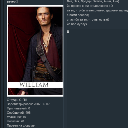
Лиз, Эст, Фредди, Хелен, Анна, Тиа)
ветер.]
йа просто снял ограничение xD
за то, что бы меня ругали, держали пальц
с вами весело)
спасибо за то, что вы есть)))
йа вас лублу)
0
Откуда:
С-Пб
Зарегистрирован
: 2007-06-07
Приглашений:
0
Сообщений:
498
Уважение:
+0
Позитив:
+0
Провел на форуме: