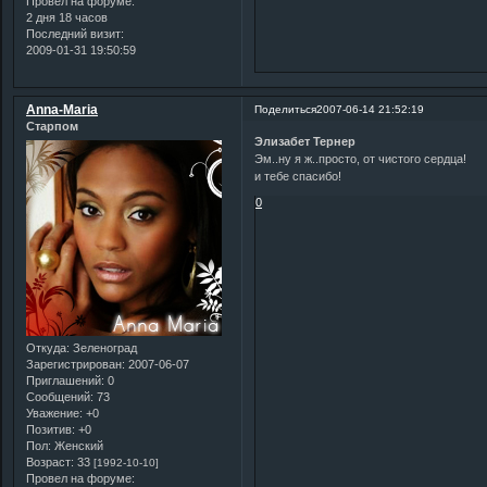
Провел на форуме:
2 дня 18 часов
Последний визит:
2009-01-31 19:50:59
Anna-Maria
Поделиться
2007-06-14 21:52:19
Старпом
Элизабет Тернер
Эм..ну я ж..просто, от чистого сердца!
и тебе спасибо!
0
Откуда:
Зеленоград
Зарегистрирован
: 2007-06-07
Приглашений:
0
Сообщений:
73
Уважение:
+0
Позитив:
+0
Пол:
Женский
Возраст:
33
[1992-10-10]
Провел на форуме: