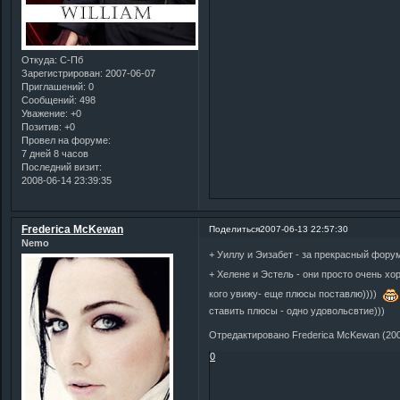
Откуда:
С-Пб
Зарегистрирован
: 2007-06-07
Приглашений:
0
Сообщений:
498
Уважение:
+0
Позитив:
+0
Провел на форуме:
7 дней 8 часов
Последний визит:
2008-06-14 23:39:35
Frederica McKewan
Поделиться
2007-06-13 22:57:30
Nemo
+ Уиллу и Эизабет - за прекрасный фору
+ Хелене и Эстель - они просто очень х
кого увижу- еще плюсы поставлю))))
ставить плюсы - одно удовольсвтие)))
Отредактировано Frederica McKewan (200
0