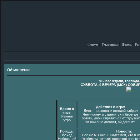
Форум
Участники
Поиск
Рег
Объявление
Мы вас ждали, господа
СУББОТА, 9 ВЕЧЕРА (МСК) СОБИ
Действия в игре:
Время в
Джек - прохвост и негодяй забрал
игре:
Чемчужину и стремится к берегам
Раннее
Тортуги, дабы спрятаться от "друзей"
утро
Но они еще догонят, ой догонят..
Погода:
Новости:
Восход.
Всё же мы очень надеемся, что в 
Небольшой
(любимом, кстати) появятся новые п