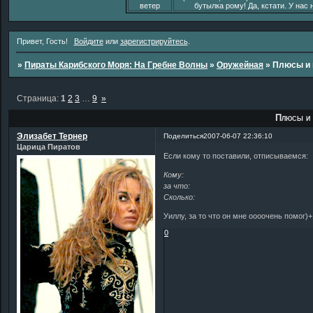
ветер
бутылка рому! Да, кстати. У нас 
Привет, Гость!
Войдите
или
зарегистрируйтесь
.
»
Пираты Карибского Моря: На Гребне Волны
»
Оружейная
»
Плюсы и
Страница:
1
2
3
…
9
»
Плюсы и
Элизабет Тернер
Поделиться
2007-06-07 22:36:10
Царица Пиратов
Если кому то поставили, отписываемся:
Кому:
за что:
Сколько:
Уиллу, за то что он мне оооочень помог)+
0