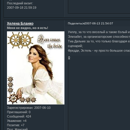
Последний визит:
2007-09-18 21:59:19
Хелена Бланко
Поделиться
2007-06-13 21:54:07
Меня не видно, но я есть!
Уиллу, за то что веселый а также бэлый и
Элизабет, за организаторские способност
Тиа Дальме за то, что только благодаря
сценарий;
Фредди, Эстель - ну просто большое спаси
0
Зарегистрирован
: 2007-06-10
Приглашений:
0
Сообщений:
424
Уважение:
+4
Позитив:
+7
Пол:
Женский