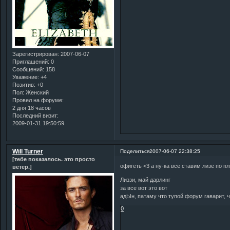
Зарегистрирован
: 2007-06-07
Приглашений:
0
Сообщений:
158
Уважение:
+4
Позитив:
+0
Пол:
Женский
Провел на форуме:
2 дня 18 часов
Последний визит:
2009-01-31 19:50:59
Will Turner
Поделиться
2007-06-07 22:38:25
[тебе показалось. это просто
офигеть <3 а ну-ка все ставим лизе по п
ветер.]
Лиззи, май дарлинг
за все вот это вот
адЫн, патаму что тупой форум гаварит, ч
0