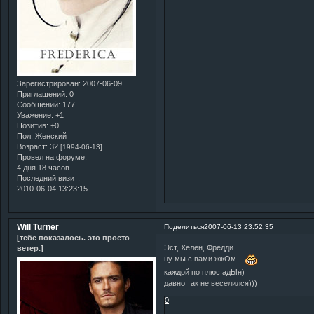
Зарегистрирован
: 2007-06-09
Приглашений:
0
Сообщений:
177
Уважение:
+1
Позитив:
+0
Пол:
Женский
Возраст:
32
[1994-06-13]
Провел на форуме:
4 дня 18 часов
Последний визит:
2010-06-04 13:23:15
Will Turner
Поделиться
2007-06-13 23:52:35
[тебе показалось. это просто
Эст, Хелен, Фредди
ветер.]
ну мы с вами жжОм...
каждой по плюс адЫн)
давно так не веселился)))
0