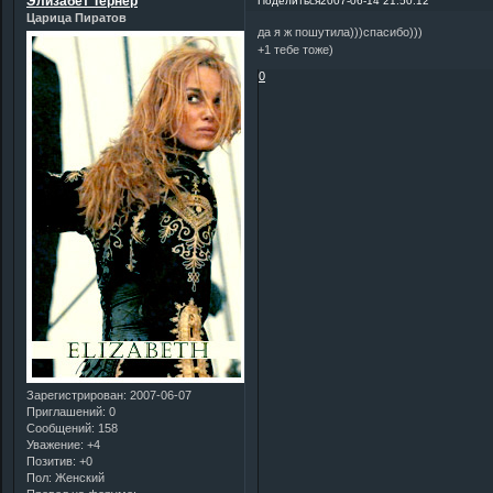
Элизабет Тернер
Поделиться
2007-06-14 21:50:12
Царица Пиратов
да я ж пошутила)))спасибо)))
+1 тебе тоже)
0
Зарегистрирован
: 2007-06-07
Приглашений:
0
Сообщений:
158
Уважение:
+4
Позитив:
+0
Пол:
Женский