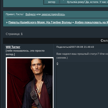
ветер
бутылка рому! Да, кстати. У нас 
Привет, Гость!
Войдите
или
зарегистрируйтесь
.
»
Пираты Карибского Моря: На Гребне Волны
»
Добро пожаловать на 
Страница:
1
Стат
Will Turner
Поделиться
2007-06-08 21:49:43
[тебе показалось. это просто
Вам надоел ваш прошлый статус? Или хот
ветер.]
сменим.)
0