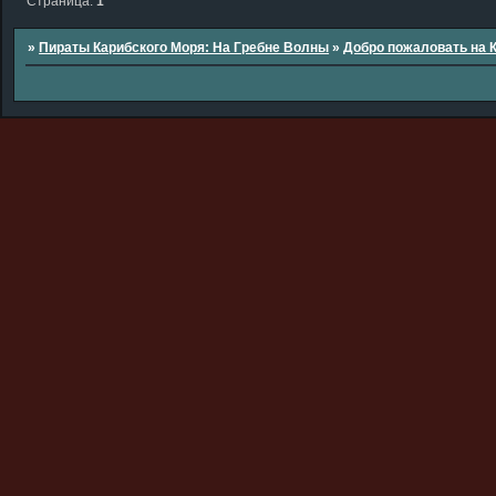
Страница:
1
»
Пираты Карибского Моря: На Гребне Волны
»
Добро пожаловать на 