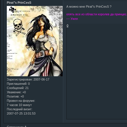
Pirat"s PrinCesS
А можно мне Pirat"s PrinCesS ?
опять все из области королев да принцес.
--- Уилл
0
Зарегистрирован
: 2007-06-17
Приглашений:
0
Сообщений:
21
Уважение:
+0
Позитив:
+0
Провел на форуме:
7 часов 10 минут
Последний визит:
2007-07-25 13:01:53