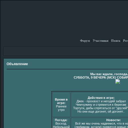
Форум
Участники
Поиск
Рег
Объявление
Мы вас ждали, господа
СУББОТА, 9 ВЕЧЕРА (МСК) СОБИ
Действия в игре:
Время в
Джек - прохвост и негодяй забрал
игре:
Чемчужину и стремится к берегам
Раннее
Тортуги, дабы спрятаться от "друзей"
утро
Но они еще догонят, ой догонят..
Погода:
Новости:
Восход.
Всё же мы очень надеемся, что в 
Небольшой
(любимом, кстати) появятся новые п