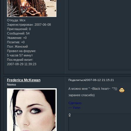
Откуда:
Мск
Зарегистрирован
: 2007-06-08
Приглашений:
0
Сообщений:
54
Уважение:
+0
Позитив:
+0
Пол:
Женский
Провел на форуме:
5 часов 57 минут
Последний визит:
2007-08-29 11:39:23
Frederica McKewan
Поделиться
2007-06-12 21:15:21
Nemo
А можно мне " ~Black heart~ "?))
заранее спасибо)
Сделано.
--- Уилл
0