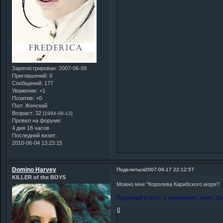
Зарегистрирован
: 2007-06-09
Приглашений:
0
Сообщений:
177
Уважение:
+1
Позитив:
+0
Пол:
Женский
Возраст:
32
[1994-06-13]
Провел на форуме:
4 дня 18 часов
Последний визит:
2010-06-04 13:23:15
Domino Harvey
Поделиться
2007-06-17 22:12:57
KILLER of the BOYS
Можно мне "Королева Карибского моря?
Подобный статус, к сожалению, занят. Эт
0