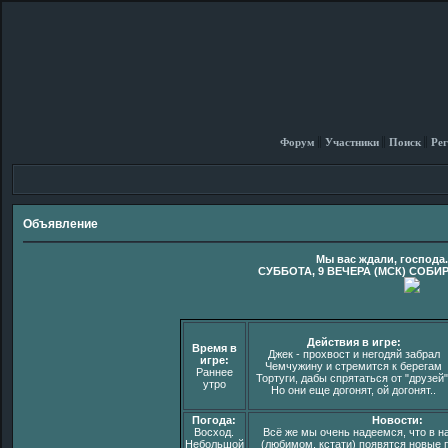
Форум
Участники
Поиск
Рег
Объявление
Мы вас ждали, господа
СУББОТА, 9 ВЕЧЕРА (МСК) СОБИ
Действия в игре:
Время в
Джек - прохвост и негодяй забрал
игре:
Чемчужину и стремится к берегам
Раннее
Тортуги, дабы спрятаться от "друзей"
утро
Но они еще догонят, ой догонят..
Погода:
Новости:
Восход.
Всё же мы очень надеемся, что в 
Небольшой
(любимом, кстати) появятся новые п