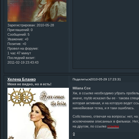
Зарегистрирован
: 2010-05-28
Приглашений:
0
Сообщений:
5
Уважение:
+0
Позитив:
+0
Провел на форуме:
1 час 47 минут
Последний визит:
2011-02-19 23:43:43
Хелена Бланко
Поделиться
2010-05-29 17:23:31
Меня не видно, но я есть!
Milana Cox
Хм, в ссылке необходимо убрать пробелы
иначе, mybb исказил бы ее - такова специ
которая активная, и на которую ведет сс
никнеймовая тезка, и я таки ошиблась.
Собственно, отвечая на вопросы: нет, н
исключением описанных в фильмах. Нет, 
на другом, по ссылке
ссылка
0