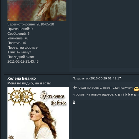
Зарегистрирован
: 2010-05-28
Приглашений:
0
Сообщений:
5
Уважение:
+0
Позитив:
+0
Провел на форуме:
1 час 47 минут
Последний визит:
2011-02-19 23:43:43
Хелена Бланко
Поделиться
2010-05-29 01:41:17
Меня не видно, но я есть!
Ну, судя по всему, ответ уже получен
игроков, на новом адресе:
c a r i b b e a n
0