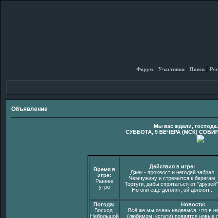
Форум
Участники
Поиск
Рег
Объявление
Мы вас ждали, господа
СУББОТА, 9 ВЕЧЕРА (МСК) СОБИ
Действия в игре:
Время в
Джек - прохвост и негодяй забрал
игре:
Чемчужину и стремится к берегам
Раннее
Тортуги, дабы спрятаться от "друзей"
утро
Но они еще догонят, ой догонят..
Погода:
Новости:
Восход.
Всё же мы очень надеемся, что в 
Небольшой
(любимом, кстати) появятся новые п