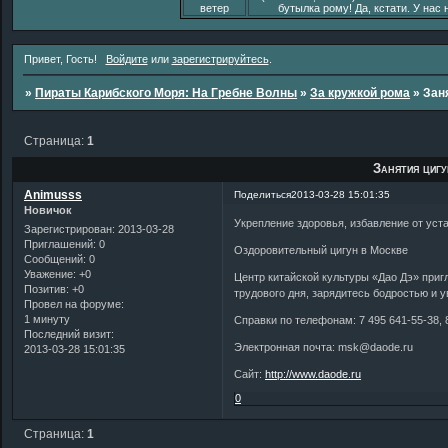
ветер
бутылка рому! Да, кстати. У нас 
Привет, Гость!
Войдите
или
зарегистрируйтесь
.
»
Пираты Карибского Моря: На Гребне Волны
»
За кружкой рома
»
Зан
Страница:
1
Занятия циг
Animusss
Поделиться
2013-03-28 15:01:35
Новичок
Укрепление здоровья, избавление от уст
Зарегистрирован
: 2013-03-28
Приглашений:
0
Оздоровительный цигун в Москве
Сообщений:
0
Уважение:
+0
Центр китайской культуры «Дао Дэ» приг
Позитив:
+0
трудового дня, зарядитесь бодростью и у
Провел на форуме:
1 минуту
Справки по телефонам: 7 495 641-55-38, 8
Последний визит:
Электронная почта: msk@daode.ru
2013-03-28 15:01:35
Сайт:
http://www.daode.ru
0
Страница:
1