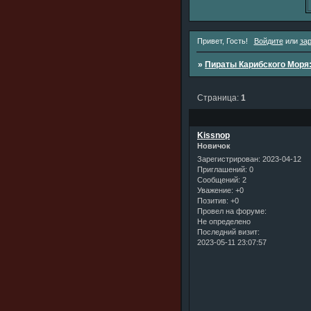
Привет, Гость!
Войдите
или
за
»
Пираты Карибского Моря
Страница:
1
Kissnop
Новичок
Зарегистрирован
: 2023-04-12
Приглашений:
0
Сообщений:
2
Уважение:
+0
Позитив:
+0
Провел на форуме:
Не определено
Последний визит:
2023-05-11 23:07:57