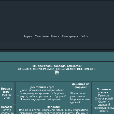
Форум
Участники
Поиск
Регистрация
Войти
Мы вас ждали, господа. Смекаете?
СУББОТА, 9 ВЕЧЕРА (МСК) СОБИРАЕМСЯ ВСЕ ВМЕСТЕ!
Действия на
Действия в игре:
форуме:
Время в
Полезные
Джек - прохвост и негодяй забрал
игре:
ссылки:
Чемчужину и стремится к берегам
Ждём новых
Раннее
Правила
Тортуги, дабы спрятаться от "друзей".
участников.
утро
Список ролей
Но они еще догонят, ой догонят..
Морские волки,
Сюжет и
где вы?.
сценарий
Погода:
Новости:
Регистрационна
Восход.
Всё же мы очень надеемся, что в нашем коллективе
анкета
Небольшой
(любимом, кстати) появятся новые пираты. Йо-хоу, и