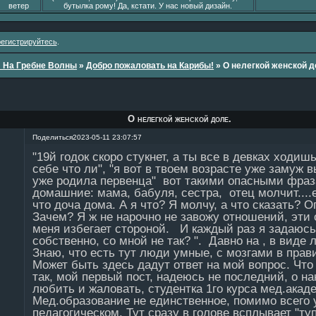
ветер
бутылка рому! Да, кстати. У нас новый дизайн.
регистрируйтесь
.
: На Гребне Волны
»
Добро пожаловать на Карибы!
»
О нелегкой женской д
О нелегкой женской доле.
Поделиться
2023-05-11 23:07:57
"19й годок скоро стукнет, а ты все в девках ходи
себе что ли", "я вот в твоем возрасте уже замуж в
уже родила первенца" вот такими опасными фра
домашние: мама, бабуля, сестра, отец молчит....е
что доча дома. А я что? Я молчу, а что сказать? 
Зачем? Я ж не нарочно не завожу отношений, эти
меня избегает стороной. И каждый раз я задаюсь
собственно, со мной не так? ". Давно на , в виде 
Знаю, что есть тут люди умные, с мозгами в прав
Может быть здесь дадут ответ на мой вопрос. Что
так, мой первый пост, надеюсь не последний, о 
любить и жаловать, студентка 1го курса мед.ака
Мед.образование не единственное, помимо всего 
педагогическом. Тут сразу в голове всплывает "ту