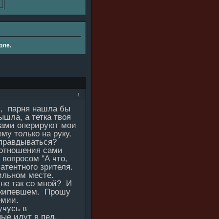
оле.
1
шь, парня нашла бы
ышла, а тетка твоя
зами оперируют мои
му только на руку,
Оправдываться?
 отношения сами
 вопросом "А что,
латентного зрителя.
ильном месте.
 не так со мной? И
накипевшем. Прошу
демии.
учусь в
пые идут в пед,