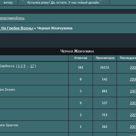
ветер
бутылка рому! Да, кстати. У нас новый дизайн.
регистрируйтесь
.
: На Гребне Волны
»
Черная Жемчужина
Черная Жемчужина
Ответов
Просмотров
Последне
 Барбосса
[
1
2
3
…
17
]
501
16151
200
0
142
200
lion Dream
5
881
200
9
537
200
2
312
200
ane Sparrow
1
262
200