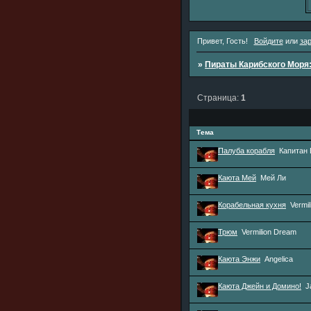
Привет, Гость!
Войдите
или
за
»
Пираты Карибского Моря
Страница:
1
Тема
Палуба корабля
Капитан
Каюта Мей
Мей Ли
Корабельная кухня
Vermi
Трюм
Vermilion Dream
Каюта Энжи
Angelica
Каюта Джейн и Домино!
J