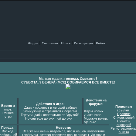
Форум
Участники
Поиск
Регистрация
Войти
Мы вас ждали, господа. Смекаете?
СУББОТА, 9 ВЕЧЕРА (МСК) СОБИРАЕМСЯ ВСЕ ВМЕСТЕ!
Действия на
Действия в игре:
форуме:
Время в
Полезные
Джек - прохвост и негодяй забрал
игре:
ссылки:
Чемчужину и стремится к берегам
Ждём новых
Раннее
Правила
Тортуги, дабы спрятаться от "друзей".
участников.
утро
Список ролей
Но они еще догонят, ой догонят..
Морские волки,
Сюжет и
где вы?.
сценарий
Погода:
Новости:
Регистрационна
Восход.
Всё же мы очень надеемся, что в нашем коллективе
анкета
Небольшой
(любимом, кстати) появятся новые пираты. Йо-хоу, и